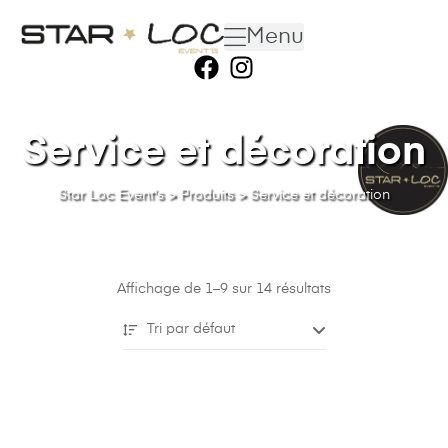
Menu
Service et décoration
Star Loc Event's
>
Produits
>
Service et décoration
Affichage de 1–9 sur 14 résultats
Tri par défaut