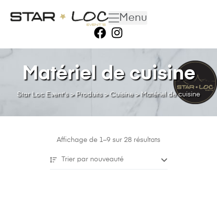
Menu
Matériel de cuisine
Star Loc Event's
>
Produits
>
Cuisine
>
Matériel de cuisine
Affichage de 1–9 sur 28 résultats
Trier par nouveauté