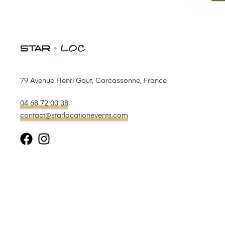
79 Avenue Henri Gout, Carcassonne, France
04 68 72 00 38
contact@starlocationevents.com