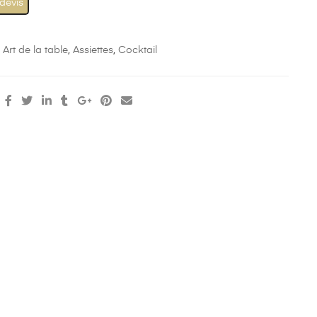
 devis
:
Art de la table
,
Assiettes
,
Cocktail
: