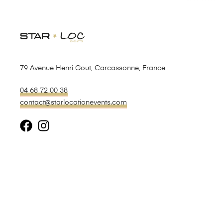
79 Avenue Henri Gout, Carcassonne, France
04 68 72 00 38
contact@starlocationevents.com