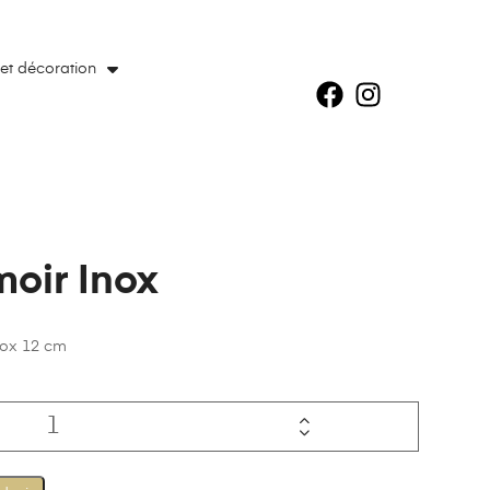
 et décoration
oir Inox
nox 12 cm