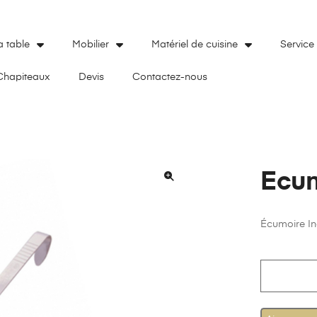
a table
Mobilier
Matériel de cuisine
Service
Chapiteaux
Devis
Contactez-nous
Ecum
🔍
Écumoire I