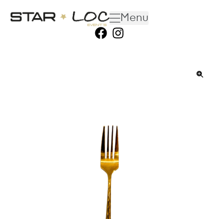
Menu
🔍