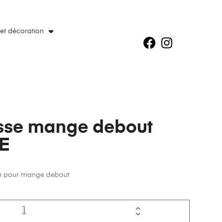
 et décoration
sse mange debout
E
e pour mange debout