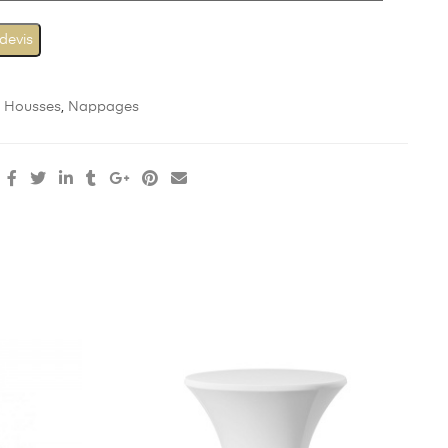
 devis
:
Housses
,
Nappages
: