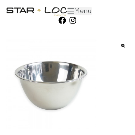
Menu
🔍