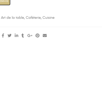
 devis
:
Art de la table
,
Caféterie
,
Cuisine
: