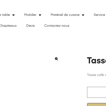
a table
Mobilier
Matériel de cuisine
Service
Chapiteaux
Devis
Contactez-nous
Tass
🔍
Tasse café 