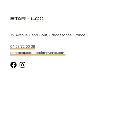
79 Avenue Henri Gout, Carcassonne, France
04 68 72 00 38
contact@starlocationevents.com