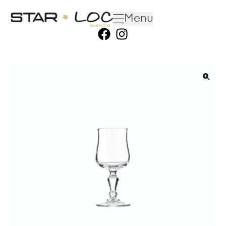
Menu
🔍