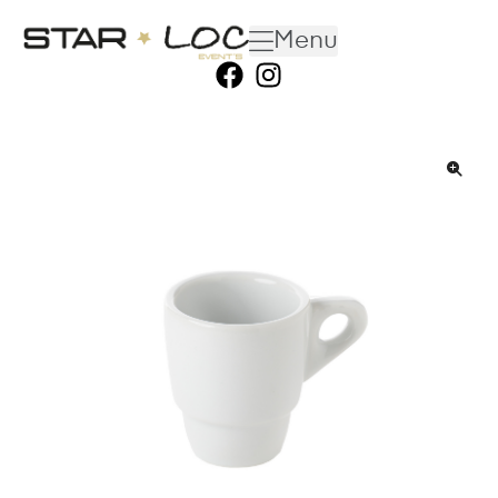
Menu
🔍